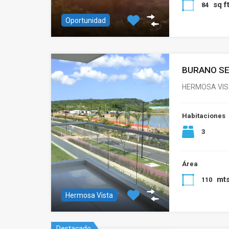
sq f
84
Oportunidad
BURANO SE
HERMOSA VIS
Habitaciones
3
Área
mt
110
Hermosa Vista
Destacado