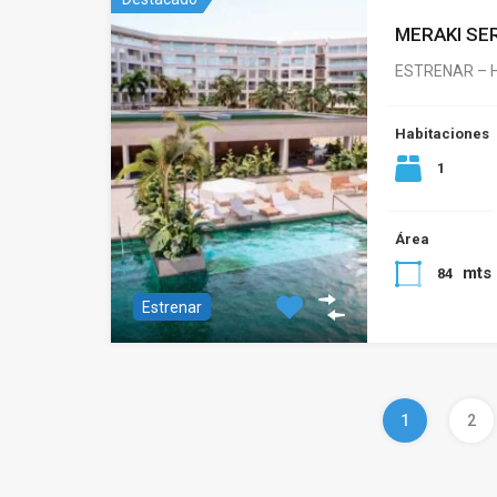
MERAKI SE
ESTRENAR – 
Habitaciones
1
Área
mts
84
Estrenar
1
2