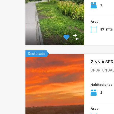
2
Área
mts
87
Destacado
ZINNIA SE
OPORTUNIDAD 
Habitaciones
2
Área