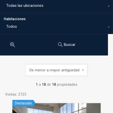
Todas las ubicaciones
Habitaciones
Todos
Buscar
De menor a mayor antigüedad
1
a
18
de
18
propiedades
Visitas: 2725
Destacado