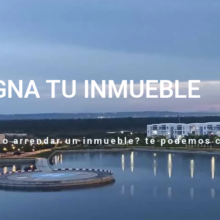
GNA TU INMUEBLE
 o arrendar un inmueble? te podemos 