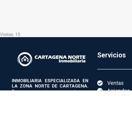
Visitas: 15
Servicios
INMOBILIARIA ESPECIALIZADA EN
Ventas
LA ZONA NORTE DE CARTAGENA.
Arriendos
Somos un equipo compuesto por
propietarios y residentes de la Zona
Condomin
Norte de Cartagena, asesoramos a
Proyectos
propietarios, compradores y
arrendatarios, con las mejores
Consigna 
soluciones inmobiliarias.
Paga tu fa
PQRS