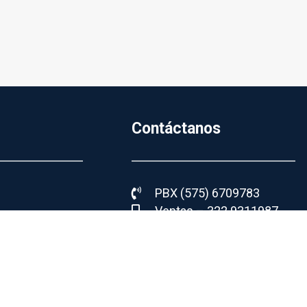
Contáctanos
PBX (575) 6709783
Ventas – 322 9311987
ios
Arriendos – 300 2720579
Administración – 313 7915
tu inmueble
Contabilidad – 317 5024364
ctura
info@cartagenanorte.com