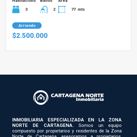
Habitacións
Baños
Área
3
77
mts
2
Arriendo
$2.500.000
INMOBILIARIA ESPECIALIZADA EN LA ZONA
NORTE DE CARTAGENA.
Somos un equipo
compuesto por propietarios y residentes de la Zona
Norte de Cartagena, asesoramos a propietarios,